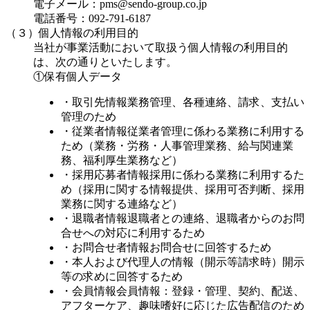
電子メール：pms@sendo-group.co.jp
電話番号：092-791-6187
（３）個人情報の利用目的
当社が事業活動において取扱う個人情報の利用目的
は、次の通りといたします。
①保有個人データ
・取引先情報
業務管理、各種連絡、請求、支払い
管理のため
・従業者情報
従業者管理に係わる業務に利用する
ため（業務・労務・人事管理業務、給与関連業
務、福利厚生業務など）
・採用応募者情報
採用に係わる業務に利用するた
め（採用に関する情報提供、採用可否判断、採用
業務に関する連絡など）
・退職者情報
退職者との連絡、退職者からのお問
合せへの対応に利用するため
・お問合せ者情報
お問合せに回答するため
・本人および代理人の情報（開示等請求時）
開示
等の求めに回答するため
・会員情報
会員情報：登録・管理、契約、配送、
アフターケア、趣味嗜好に応じた広告配信のため