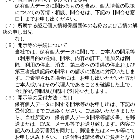
保有個人データに関わるものを含め、個人情報の取扱
についての苦情・相談、問合せは、下記の【問合せ窓
口】までお申し出ください。
（７）所属する認定個人情報保護団体の名称および苦情の解
決の申し出先
なし
（８）開示等の手続について
当社では、保有個人データに関して、ご本人の開示等
（利用目的の通知、開示、内容の訂正、追加又は削
除、利用の停止、消去、第三者への提供の停止および
第三者提供記録の開示）の請求に迅速に対応いたしま
す。ご希望される場合には、お申し出いただいた方が
ご本人或いはその代理人であることを確認した上で、
合理的な期間及び範囲で対応いたします。
（９）開示等の受付方法・窓口
保有個人データに関する開示等のお申し出は、下記の
受付窓口までご連絡ください。ご連絡いただきました
ら、当社所定の「保有個人データ開示等請求書」を郵
送または、FAX、メール等でお送り致します。内容ご
記入の上必要書類を同封し、郵送またはメール等にて
お申し込み下さい。（送付料は請求者のご負担となり