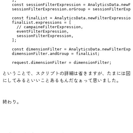
    ];

    const sessionFilterExpression = AnalyticsData.newFi
    sessionFilterExpression.orGroup = sessionFilterExpr
    const finalList = AnalyticsData.newFilterExpression
    finalList.expressions = [

      // campaineFilterExpression,

      eventFilterExpression,

      sessionFilterExpression,

    ];

    const dimensionFilter = AnalyticsData.newFilterExpr
    dimensionFilter.andGroup = finalList;

ということで、スクリプトの詳細は省きますが、たまには図
にしてみるといいことあるもんだなぁって思いました。
終わり。