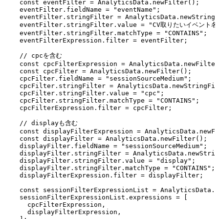
    const eventFilter = AnalyticsData.newFilter();

    eventFilter.fieldName = "eventName";

    eventFilter.stringFilter = AnalyticsData.newStringF
    eventFilter.stringFilter.value = "CV取りたいイベント名"
    eventFilter.stringFilter.matchType = "CONTAINS";

    eventFilterExpression.filter = eventFilter;

    // cpcを含む

    const cpcFilterExpression = AnalyticsData.newFilter
    const cpcFilter = AnalyticsData.newFilter();

    cpcFilter.fieldName = "sessionSourceMedium";

    cpcFilter.stringFilter = AnalyticsData.newStringFil
    cpcFilter.stringFilter.value = "cpc";

    cpcFilter.stringFilter.matchType = "CONTAINS";

    cpcFilterExpression.filter = cpcFilter;

    // displayも含む

    const displayFilterExpression = AnalyticsData.newFi
    const displayFilter = AnalyticsData.newFilter();

    displayFilter.fieldName = "sessionSourceMedium";

    displayFilter.stringFilter = AnalyticsData.newStrin
    displayFilter.stringFilter.value = "display";

    displayFilter.stringFilter.matchType = "CONTAINS";

    displayFilterExpression.filter = displayFilter;

    const sessionFilterExpressionList = AnalyticsData.n
    sessionFilterExpressionList.expressions = [

      cpcFilterExpression,

      displayFilterExpression,
