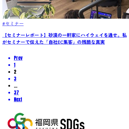
#セミナー
【セミナーレポート】砂漠の一軒家にハイウェイを通せ。私
がセミナーで伝えた「自社EC集客」の残酷な真実
Prev
1
2
3
…
37
Next